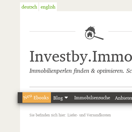
deutsch
english
Investby.Imm
Immobilienperlen finden & optimieren. Sch
Neu
Ebooks
Immobiliensuche
Blog
Anbiete
Sie befinden sich hier:
Liefer- und Versandkosten