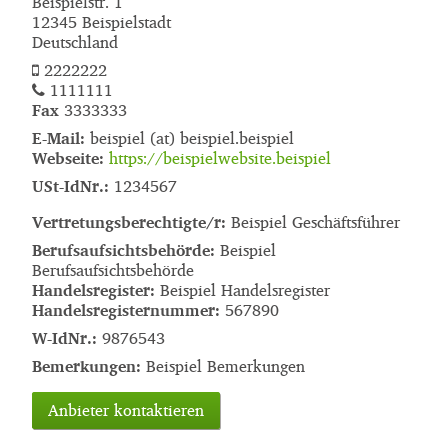
Beispielstr. 1
12345 Beispielstadt
Deutschland
2222222
1111111
Fax
3333333
E-Mail:
b
e
i
s
p
i
e
l
(ta)
b
e
i
s
p
i
e
l
.
b
e
i
s
p
i
e
l
Webseite:
https://beispielwebsite.beispiel
USt-IdNr.:
1234567
Vertretungsberechtigte/r:
Beispiel Geschäftsführer
Berufsaufsichtsbehörde:
Beispiel
Berufsaufsichtsbehörde
Handelsregister:
Beispiel Handelsregister
Handelsregisternummer:
567890
W-IdNr.:
9876543
Bemerkungen:
Beispiel Bemerkungen
Anbieter kontaktieren