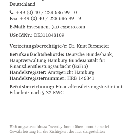
Deutschland
+49 (0) 40 / 228 686 99 - 0
Fax
+49 (0) 40 / 228 686 99 - 9
E-Mail:
i
n
v
e
s
t
m
e
n
t
(ta)
e
x
p
o
r
o
.
c
o
m
USt-IdNr.:
DE311848109
Vertretungsberechtigte/r:
Dr. Knut Riesmeier
Berufsaufsichtsbehörde:
Deutsche Bundesbank,
Hauptverwaltung Hamburg Bundesanstalt für
Finanzdienstleistungsaufsicht (BaFin)
Handelsregister:
Amtsgericht Hamburg
Handelsregisternummer:
HRB 146341
Berufsbezeichnung:
Finanzdienstleistungsinstitut mit
Erlaubnis nach § 32 KWG
Haftungsausschluss:
Investby.Immo übernimmt keinerlei
Gewährleistung für die Richtigkeit der hier dargestellten